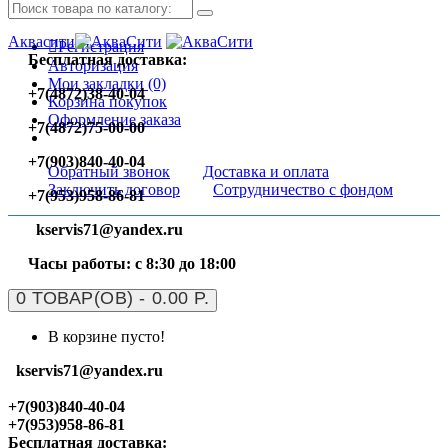
Аквасити
Регистрация
Бесплатная доставка:
Авторизация
Мои закладки (0)
+7(4872)38-40-04
Корзина покупок
Оформление заказа
+7(4872)75-00-00
+7(903)840-40-04
Обратный звонок
Доставка и оплата
Заключить договор
Сотрудничество с фондом
+7(953)958-86-81
kservis71@yandex.ru
Часы работы: с 8:30 до 18:00
0 ТОВАР(ОВ) - 0.00 Р.
В корзине пусто!
kservis71@yandex.ru
+7(903)840-40-04
+7(953)958-86-81
Бесплатная доставка: