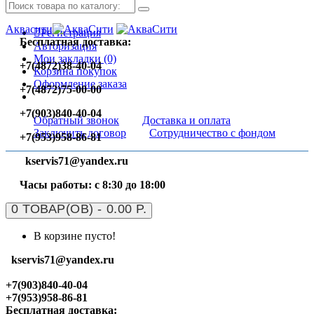
Аквасити
Регистрация
Бесплатная доставка:
Авторизация
Мои закладки (0)
+7(4872)38-40-04
Корзина покупок
Оформление заказа
+7(4872)75-00-00
+7(903)840-40-04
Обратный звонок
Доставка и оплата
Заключить договор
Сотрудничество с фондом
+7(953)958-86-81
kservis71@yandex.ru
Часы работы: с 8:30 до 18:00
0 ТОВАР(ОВ) - 0.00 Р.
В корзине пусто!
kservis71@yandex.ru
+7(903)840-40-04
+7(953)958-86-81
Бесплатная доставка: