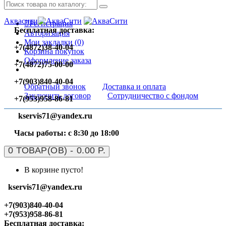
Аквасити
Регистрация
Бесплатная доставка:
Авторизация
Мои закладки (0)
+7(4872)38-40-04
Корзина покупок
Оформление заказа
+7(4872)75-00-00
+7(903)840-40-04
Обратный звонок
Доставка и оплата
Заключить договор
Сотрудничество с фондом
+7(953)958-86-81
kservis71@yandex.ru
Часы работы: с 8:30 до 18:00
0 ТОВАР(ОВ) - 0.00 Р.
В корзине пусто!
kservis71@yandex.ru
+7(903)840-40-04
+7(953)958-86-81
Бесплатная доставка: