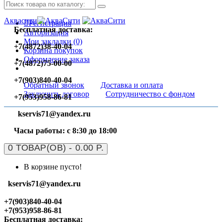
Аквасити
Регистрация
Бесплатная доставка:
Авторизация
Мои закладки (0)
+7(4872)38-40-04
Корзина покупок
Оформление заказа
+7(4872)75-00-00
+7(903)840-40-04
Обратный звонок
Доставка и оплата
Заключить договор
Сотрудничество с фондом
+7(953)958-86-81
kservis71@yandex.ru
Часы работы: с 8:30 до 18:00
0 ТОВАР(ОВ) - 0.00 Р.
В корзине пусто!
kservis71@yandex.ru
+7(903)840-40-04
+7(953)958-86-81
Бесплатная доставка: