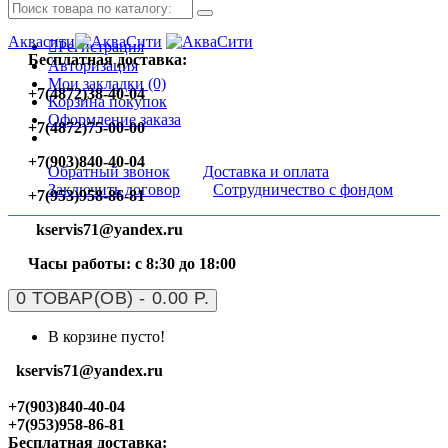
Аквасити
Регистрация
Бесплатная доставка:
Авторизация
Мои закладки (0)
+7(4872)38-40-04
Корзина покупок
Оформление заказа
+7(4872)75-00-00
+7(903)840-40-04
Обратный звонок
Доставка и оплата
Заключить договор
Сотрудничество с фондом
+7(953)958-86-81
kservis71@yandex.ru
Часы работы: с 8:30 до 18:00
0 ТОВАР(ОВ) - 0.00 Р.
В корзине пусто!
kservis71@yandex.ru
+7(903)840-40-04
+7(953)958-86-81
Бесплатная доставка: