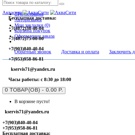
Аквасити
Регистрация
Бесплатная доставка:
Авторизация
Мои закладки (0)
+7(4872)38-40-04
Корзина покупок
Оформление заказа
+7(4872)75-00-00
+7(903)840-40-04
Обратный звонок
Доставка и оплата
Заключить д
+7(953)958-86-81
kservis71@yandex.ru
Часы работы: с 8:30 до 18:00
0 ТОВАР(ОВ) - 0.00 Р.
В корзине пусто!
kservis71@yandex.ru
+7(903)840-40-04
+7(953)958-86-81
Бесплатная доставка: