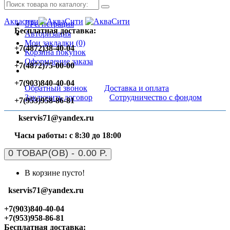
Аквасити
Регистрация
Бесплатная доставка:
Авторизация
Мои закладки (0)
+7(4872)38-40-04
Корзина покупок
Оформление заказа
+7(4872)75-00-00
+7(903)840-40-04
Обратный звонок
Доставка и оплата
Заключить договор
Сотрудничество с фондом
+7(953)958-86-81
kservis71@yandex.ru
Часы работы: с 8:30 до 18:00
0 ТОВАР(ОВ) - 0.00 Р.
В корзине пусто!
kservis71@yandex.ru
+7(903)840-40-04
+7(953)958-86-81
Бесплатная доставка: