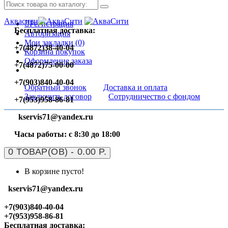
Аквасити
Регистрация
Бесплатная доставка:
Авторизация
Мои закладки (0)
+7(4872)38-40-04
Корзина покупок
Оформление заказа
+7(4872)75-00-00
+7(903)840-40-04
Обратный звонок
Доставка и оплата
Заключить договор
Сотрудничество с фондом
+7(953)958-86-81
kservis71@yandex.ru
Часы работы: с 8:30 до 18:00
0 ТОВАР(ОВ) - 0.00 Р.
В корзине пусто!
kservis71@yandex.ru
+7(903)840-40-04
+7(953)958-86-81
Бесплатная доставка: