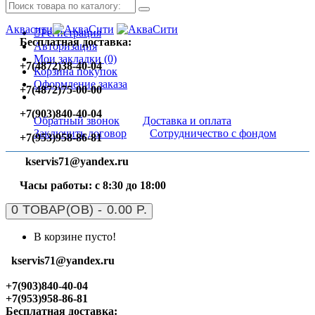
Аквасити
Регистрация
Бесплатная доставка:
Авторизация
Мои закладки (0)
+7(4872)38-40-04
Корзина покупок
Оформление заказа
+7(4872)75-00-00
+7(903)840-40-04
Обратный звонок
Доставка и оплата
Заключить договор
Сотрудничество с фондом
+7(953)958-86-81
kservis71@yandex.ru
Часы работы: с 8:30 до 18:00
0 ТОВАР(ОВ) - 0.00 Р.
В корзине пусто!
kservis71@yandex.ru
+7(903)840-40-04
+7(953)958-86-81
Бесплатная доставка: