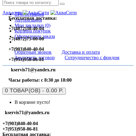
Аквасити
Регистрация
Бесплатная доставка:
Авторизация
Мои закладки (0)
+7(4872)38-40-04
Корзина покупок
Оформление заказа
+7(4872)75-00-00
+7(903)840-40-04
Обратный звонок
Доставка и оплата
Заключить договор
Сотрудничество с фондом
+7(953)958-86-81
kservis71@yandex.ru
Часы работы: с 8:30 до 18:00
0 ТОВАР(ОВ) - 0.00 Р.
В корзине пусто!
kservis71@yandex.ru
+7(903)840-40-04
+7(953)958-86-81
Бесплатная доставка: